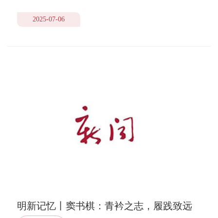
2025-07-06
明新记忆丨窦书棋：青衿之志，履践致远