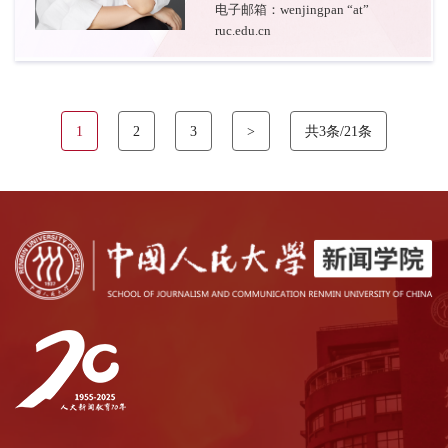
电子邮箱：wenjingpan “at”
ruc.edu.cn
1
2
3
>
共3条/21条